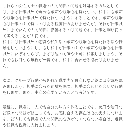
これらの女性同士の職場の人間関係の問題を対処する方法として
は、まず仕事以外で自分も嫉妬や競争心を持たない、相手にも嫉妬
や競争心を仕事以外で持たれないようにすることです。嫉妬や競争
心は仕事の面で持つのはある程度仕方ありませんが、それが仕事以
外にまで及んで人間関係に影響するのは問題です。仕事と割り切っ
て考えることが大切です。
相手には仕事以外の恋愛や私生活の嫉妬や競争心を持たれる話や行
動をしないようにし、もし相手が仕事の面での嫉妬や競争心を仕事
以外に及ぼすならば、まずは他の同僚や上司に相談しましょう。そ
れでも駄目なら無視が一番です。相手に合わせる必要はありませ
ん。
次に、グループ行動から外れて職場内で孤立しない為には空気を読
みましょう。相手に合った距離を保つ、相手に合わせた会話や行動
をします。また、中立の立場でいることも有効です。
最後に、職場に一人でも自分の味方を作ることです。悪口や陰口な
ど様々な問題が起こっても、共感し合える存在は心の支えになりま
す。どうしても職場で人間関係の悩みがなくならない場合は、退職
や転職も視野に入れましょう。