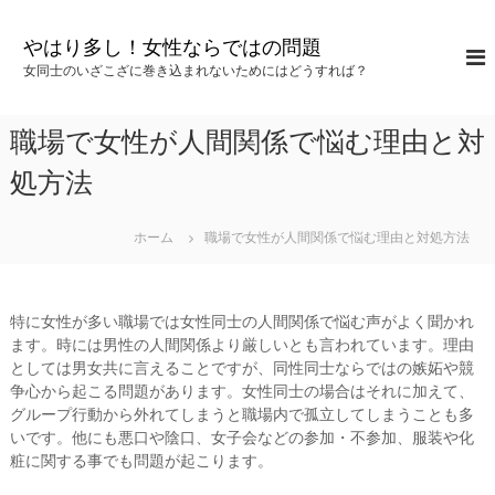
コ
ン
やはり多し！女性ならではの問題
テ
女同士のいざこざに巻き込まれないためにはどうすれば？
ン
ツ
へ
職場で女性が人間関係で悩む理由と対
ス
キ
処方法
ッ
プ
ホーム
職場で女性が人間関係で悩む理由と対処方法
特に女性が多い職場では女性同士の人間関係で悩む声がよく聞かれ
ます。時には男性の人間関係より厳しいとも言われています。理由
としては男女共に言えることですが、同性同士ならではの嫉妬や競
争心から起こる問題があります。女性同士の場合はそれに加えて、
グループ行動から外れてしまうと職場内で孤立してしまうことも多
いです。他にも悪口や陰口、女子会などの参加・不参加、服装や化
粧に関する事でも問題が起こります。