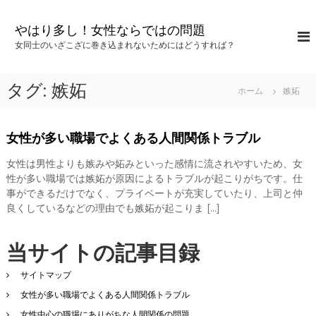
コ
ン
やはり多し！女性ならではの問題
テ
女同士のいざこざに巻き込まれないためにはどうすれば？
ン
ツ
へ
タグ:
嫉妬
ホーム
嫉妬
ス
キ
ッ
女性が多い職場でよくある人間関係トラブル
プ
女性は男性よりも嫉みや妬みといった感情に流されやすいため、女
性が多い職場では嫉妬が原因によるトラブルが起こりがちです。仕
事ができるだけでなく、プライベートが充実していたり、上司と仲
良くしているなどの理由でも嫉妬が起こりま […]
当サイトの記事目録
サイトマップ
女性が多い職場でよくある人間関係トラブル
女性中心の職場にありがちな人間関係の問題