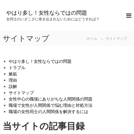
コ
ン
やはり多し！女性ならではの問題
テ
女同士のいざこざに巻き込まれないためにはどうすれば？
ン
ツ
へ
サイトマップ
ホーム
サイトマップ
ス
キ
ッ
プ
やはり多し！女性ならではの問題
トラブル
嫉妬
理由
誤解
サイトマップ
女性中心の職場にありがちな人間関係の問題
職場で女性が人間関係で悩む理由と対処方法
職場の女性同士の人間関係を解決するには
当サイトの記事目録