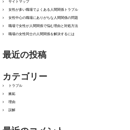
サイトマップ
女性が多い職場でよくある人間関係トラブル
女性中心の職場にありがちな人間関係の問題
職場で女性が人間関係で悩む理由と対処方法
職場の女性同士の人間関係を解決するには
最近の投稿
カテゴリー
トラブル
嫉妬
理由
誤解